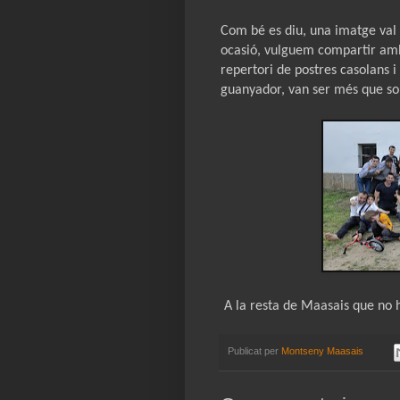
Com bé es diu, una imatge val
ocasió, vulguem compartir amb t
repertori de postres casolans 
guanyador, van ser més que sob
A la resta de Maasais que no h
Publicat per
Montseny Maasais