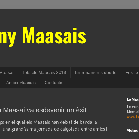
ny Maasais
Maasai
Tots els Maasais 2018
Entrenaments oberts
Fes-te
Amics Maasais
Contacte
La Maa
La cur
 Maasai va esdevenir un èxit
Maasais
www.la
aps en el qual els Maasais han deixat de banda la
s, una grandíssima jornada de calçotada entre amics i
Visites
.