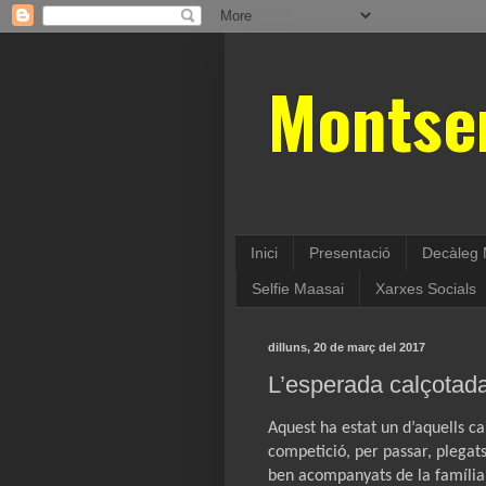
Montse
Inici
Presentació
Decàleg 
Selfie Maasai
Xarxes Socials
dilluns, 20 de març del 2017
L’esperada calçotada
Aquest ha estat un d’aquells c
competició, per passar, plegat
ben acompanyats de la família