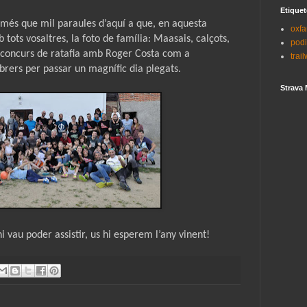
Etiquet
 més que mil paraules d’aquí a que, en aquesta
oxf
ots vosaltres, la foto de família: Maasais, calçots,
pod
i concurs de ratafia amb Roger Costa com a
trai
rers per passar un magnífic dia plegats.
Strava 
i vau poder assistir, us hi esperem l’any vinent!