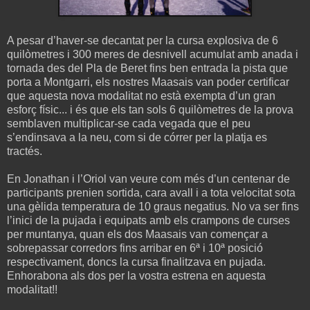
A pesar d’haver-se decantat per la cursa explosiva de 6
quilòmetres i 300 meres de desnivell acumulat amb anada i
tornada des del Pla de Beret fins ben entrada la pista que
porta a Montgarri, els nostres Maasais van poder certificar
que aquesta nova modalitat no està exempta d’un gran
esforç físic... i és que els tan sols 6 quilòmetres de la prova
semblaven multiplicar-se cada vegada que el peu
s’endinsava a la neu, com si de córrer per la platja es
tractés.
En Jonathan i l’Oriol van veure com més d’un centenar de
participants prenien sortida, cara avall i a tota velocitat sota
una gèlida temperatura de 10 graus negatius. No va ser fins
l’inici de la pujada i equipats amb els crampons de curses
per muntanya, quan els dos Maasais van començar a
sobrepassar corredors fins arribar en 6ª i 10ª posició
respectivament, doncs la cursa finalitzava en pujada.
Enhorabona als dos per la vostra estrena en aquesta
modalitat!!