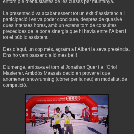
entorn ple d’entusiastes de les curses per muntanya.
La presentació va acabar essent tot un èxit d’assistència i
participació i es va poder concloure, després de quasivé
dues intenses hores, amb un extens torn de consultes
precedides de la bona sinergia que hi havia entre l’Albert i
tot el públic assistent.
Des d’aquí, un cop més, agraïm a l’Albert la seva presència.
Ens ho vam passar d’allò més bé!!!
Diumenge, arribava el torn al Jonathan Quer i a l’Oriol
Masferrer. Ambdós Maasais decidien provar el que
anomenen snowrunning (córrer per la neu) en modalitat de
competició.