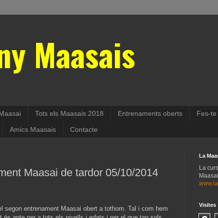
ny Maasais
Maasai
Tots els Maasais 2018
Entrenaments oberts
Fes-te
Amics Maasais
Contacte
La Maa
La cur
ament Maasai de tardor 05/10/2014
Maasais
www.la
Visites
el segon entrenament Maasai obert a tothom. Tal i com hem
s apte per a tots els nivells i edats i per el que tan sols