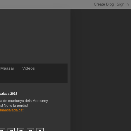
 Maasai
Videos
saiada 2018
sa de muntanya dels Montseny
! No te la perdis!
maasaiada.cat