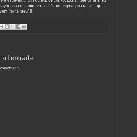
nt esdevingui un nou èxit de convocatòria i que us animeu
anyar-nos en la primera edició i us engresqueu aquells que
rem “no té preu” !!!
 a l'entrada
s comentaris: