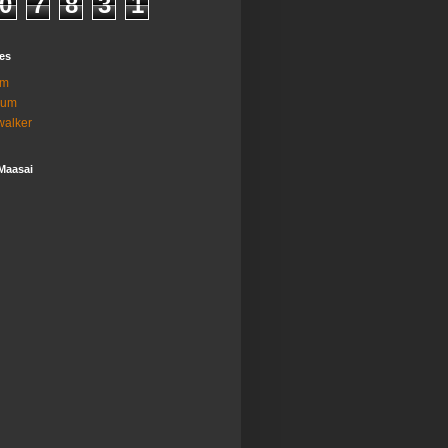
0
7
8
3
1
es
am
ium
lwalker
Maasai