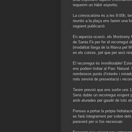
requerim un hàbit esportiu.
La convocatòria és a les 9:00h, be
reunits a la plaça ens farem una fo
següent publicació.
En aquesta ocasió, els Montseny 
de Santa Fè per fer el recorregut d
(modalitat llarga de la Marxa pel M
en els cotxes, pel que per això ni
El recorregut és immillorable! Es
ens podem trobar al Parc Natural. 
nombrosos punts d’interès i mirado
més servirà de presentació i reco
Tenim previst que ens surtin uns 
Sens dubte un recorregut exigent pe
amb aturades per gaudir de tots el
Penseu a portar la pròpia hidratac
es farà íntegrament per sobre del
paravent per si fos necessari.