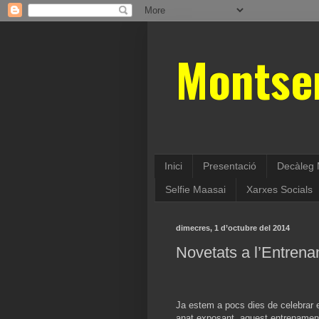
Montse
Inici
Presentació
Decàleg 
Selfie Maasai
Xarxes Socials
dimecres, 1 d’octubre del 2014
Novetats a l’Entren
Ja estem a pocs dies de celebrar 
anat exposant, aquest entrenament é