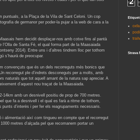
2
n puntuals, a la Plaça de la Vila de Sant Celoni. Un cop
Etiquet
tografia de germanor per poder-la pujar a la web de cara a la
oxf
pod
trai
Maasais hem decidit desplaçar-nos amb cotxe fins al pantà
e l’Olla de Santa Fè, el qual forma part de la Maasaiada
ontseny 2014). Entre uns i d’altres tindrem lloc per tothom
Strava 
ngú s’haurà de preocupar.
tem convençuts que és un dels recorreguts més bonics que
Un recorregut ple d’indrets desconeguts per a molts, amb
rs naturals que tot aquell amant de la natura sap apreciar. A
neixement d’aquest nou traçat de la Maasaiada.
12-14km amb un desnivell positiu de prop de 700 metres.
l que fa a desnivell i el qual es farà a ritme de tothom,
s punts d’interès i per fer els reagrupaments necessaris.
ió i alimentació així com tingueu en compte que el recorregut
s 1000 metres d’alçada pel que recomanem portar un