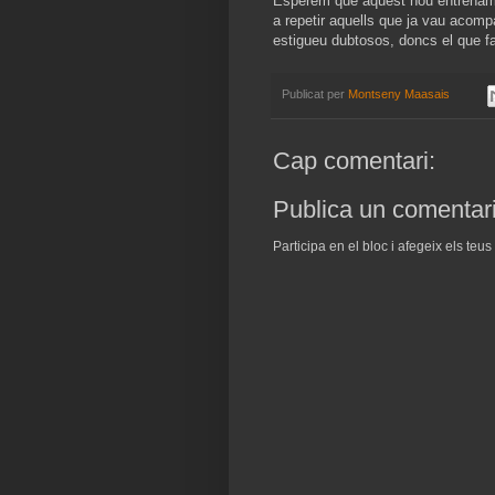
Esperem que aquest nou entrename
a repetir aquells que ja vau acomp
estigueu dubtosos, doncs el que fa
Publicat per
Montseny Maasais
Cap comentari:
Publica un comentari
Participa en el bloc i afegeix els teu