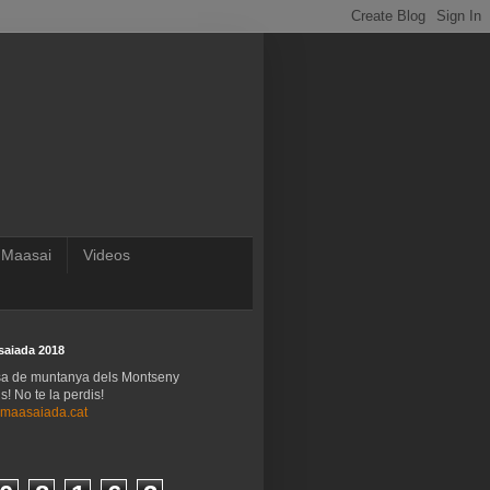
 Maasai
Videos
saiada 2018
sa de muntanya dels Montseny
! No te la perdis!
maasaiada.cat