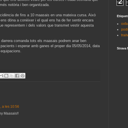
2
és notòria i ben organitzada.
ncidència de fins a 10 maasais en una mateixa cursa. Això
Etiquet
ens dóna a conèixer i el qual ens ha de fer sentir encara
oxf
ue representem i dels valors que transmet vestir aquesta
pod
trai
a darrera comanda tots els maasais podrem anar ben
pacients i esperar amb ganes el proper dia 05/05/2014, data
Strava 
s equipacions.
, a les 10:56
ny Maasais!!