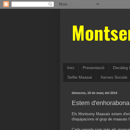
Montse
Inici
Presentació
Decàleg 
Selfie Maasai
Xarxes Socials
dimecres, 19 de març del 2014
Estem d'enhorabona!
Els Montseny Maasais estem d'en
d'equipacions el grup de maasais
Cada vegada som més els maasais