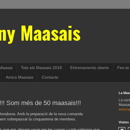
ny Maasais
Maasai
Tots els Maasais 2018
Entrenaments oberts
Fes-te
Amics Maasais
Contacte
La Maa
La cur
!! Som més de 50 maasais!!!
Maasais
www.la
horabona. Amb la preparació de la nova comanda
 hem sobrepassat la cinquantena de membres.
Visites
 que ens deixem veure per les curses i cada setmana que