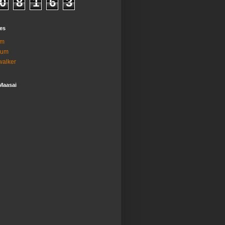
0
8
1
6
3
es
am
ium
lwalker
Maasai