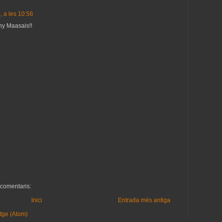
, a les 10:56
ny Maasais!!
s comentaris:
Inici
Entrada més antiga
tge (Atom)