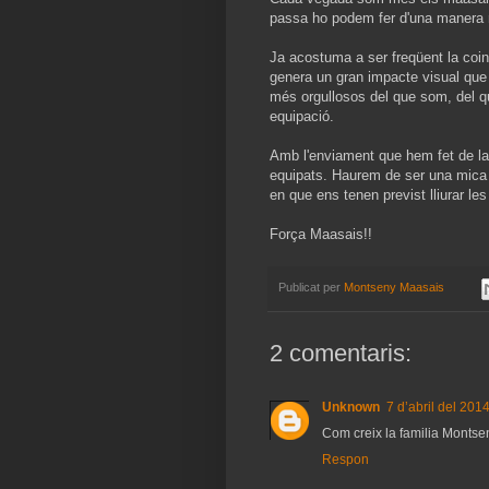
passa ho podem fer d'una manera m
Ja acostuma a ser freqüent la coi
genera un gran impacte visual que 
més orgullosos del que som, del q
equipació.
Amb l'enviament que hem fet de l
equipats. Haurem de ser una mica 
en que ens tenen previst lliurar le
Força Maasais!!
Publicat per
Montseny Maasais
2 comentaris:
Unknown
7 d’abril del 2014
Com creix la familia Montse
Respon