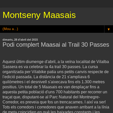
Montseny Maasais
▼
dimarts, 28 d’abril del 2015
Podi complert Maasai al Trail 30 Passes
Aquest últim diumenge d'abril, a la veïna localitat de Vilalba
Sassera es va celebrar la 4a trail 30 passes. La cursa
organitzada per Vilabike patia uns petits canvis respecte de
l'edició passada. La distància de 21 s'ampliava 6
quilòmetres i el desnivell s'aixecava fins els 1.300 metres
positius. Un total de 5 Maasais es van desplaçar fins a
aquesta petita població d'uns 700 habitants per recorrer un
traçat que, disputant-se al Parc Natural del Montnegre-
Corredor, es preveia que fos un trencacames. I així va ser!
Tots els corredors i corredores que anaven arribant a la línia
de meta coincidien en què les baixades constants i les