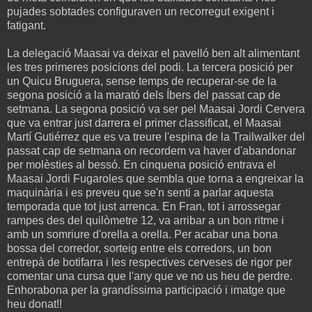
pujades sobtades configuraven un recorregut exigent i
fatigant.
La delegació Maasai va deixar el pavelló ben alt alimentant
les tres primeres posicions del podi. La tercera posició per
un Quicu Bruguera, sense temps de recuperar-se de la
segona posició a la marató dels Íbers del passat cap de
setmana. La segona posició va ser pel Maasai Jordi Cervera
que va entrar just darrera el primer classificat, el Maasai
Martí Gutiérrez que es va treure l'espina de la Trailwalker del
passat cap de setmana on recordem va haver d'abandonar
per molèsties al bessó. En cinquena posició entrava el
Maasai Jordi Fugaroles que sembla que torna a engreixar la
maquinària i es preveu que se'n senti a parlar aquesta
temporada que tot just arrenca. En Fran, tot i arrossegar
rampes des del quilòmetre 12, va arribar a un bon ritme i
amb un somriure d'orella a orella. Per acabar una bona
bossa del corredor, sorteig entre els corredors, un bon
entrepà de botifarra i les respectives cerveses de rigor per
comentar una cursa que l'any que ve no us heu de perdre.
Enhorabona per la grandíssima participació i imatge que
heu donat!!